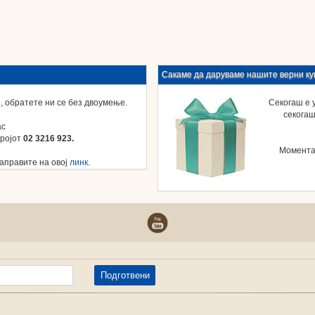
Сакаме да даруваме нашите верни ку
 обратете ни се без двоумење.
Секогаш е 
секогаш
ас
бројот
02 3216 923.
Моментал
направите на овој
линк
.