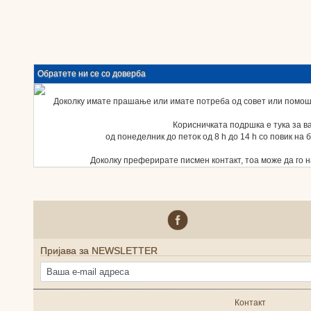
Обратете ни се со доверба
Доколку имате прашање или имате потреба од совет или помош,
Корисничката подршка е тука за в
од понеделник до петок од 8 h до 14 h со повик на 
Доколку преферирате писмен контакт, тоа може да го 
Пријава за NEWSLETTER
Контакт