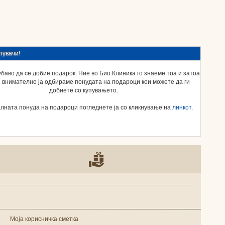
пувачи!
убаво да се добие подарок. Ние во Био Клиника го знаеме тоа и затоа
 внимателно ја одбираме понудата на подароци кои можете да ги
добиете со купувањето.
ната понуда на подароци погледнете ја со кликнување на
линкот
.
Моја корисничка сметка